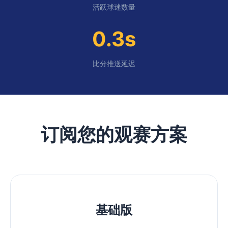
活跃球迷数量
0.3s
比分推送延迟
订阅您的观赛方案
基础版