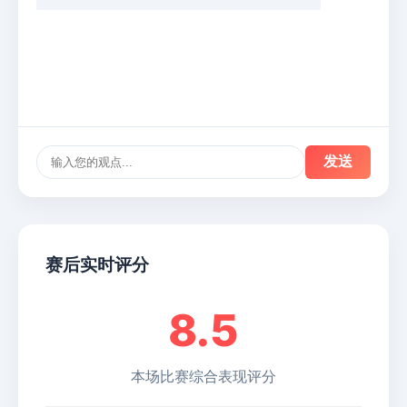
发送
赛后实时评分
8.5
本场比赛综合表现评分