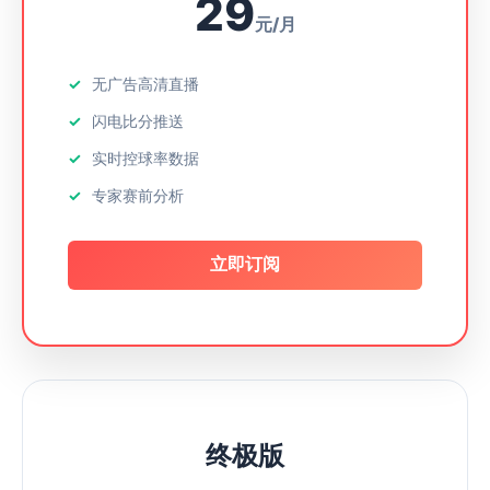
29
元/月
无广告高清直播
闪电比分推送
实时控球率数据
专家赛前分析
立即订阅
终极版