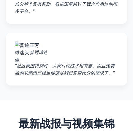
前分析非常有帮助。数据深度超过了我之前用过的很
多平台。"
王芳
普通球迷
"社区氛围特别好，大家讨论战术很有趣。而且免费
版的功能也已经足够满足我日常查比分的需求了。"
最新战报与视频集锦