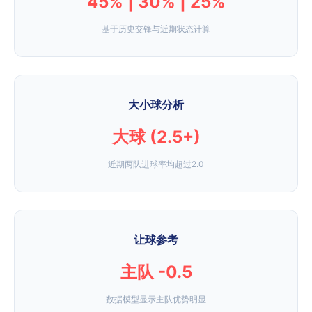
45% | 30% | 25%
基于历史交锋与近期状态计算
大小球分析
大球 (2.5+)
近期两队进球率均超过2.0
让球参考
主队 -0.5
数据模型显示主队优势明显