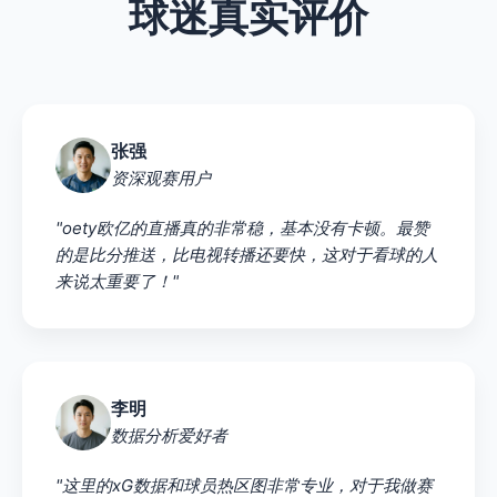
球迷真实评价
张强
资深观赛用户
"oety欧亿的直播真的非常稳，基本没有卡顿。最赞
的是比分推送，比电视转播还要快，这对于看球的人
来说太重要了！"
李明
数据分析爱好者
"这里的xG数据和球员热区图非常专业，对于我做赛