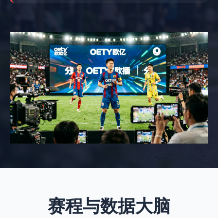
赛程与数据大脑