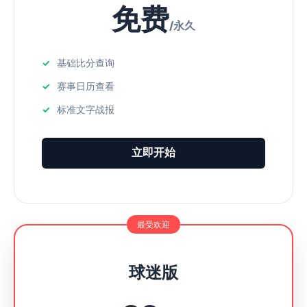
免费
/永久
基础比分查询
赛事日历查看
标准文字战报
立即开始
最受欢迎
球迷版