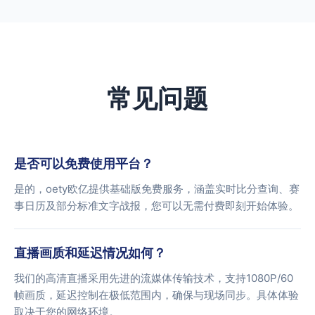
常见问题
是否可以免费使用平台？
是的，oety欧亿提供基础版免费服务，涵盖实时比分查询、赛
事日历及部分标准文字战报，您可以无需付费即刻开始体验。
直播画质和延迟情况如何？
我们的高清直播采用先进的流媒体传输技术，支持1080P/60
帧画质，延迟控制在极低范围内，确保与现场同步。具体体验
取决于您的网络环境。