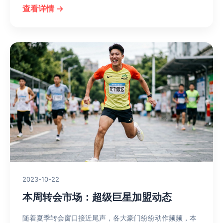
查看详情 →
2023-10-22
本周转会市场：超级巨星加盟动态
随着夏季转会窗口接近尾声，各大豪门纷纷动作频频，本