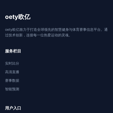
oety
欧亿
oety欧亿致力于打造全球领先的智慧健身与体育赛事信息平台。通
过技术创新，连接每一位热爱运动的灵魂。
服务栏目
实时比分
高清直播
赛事数据
智能预测
用户入口