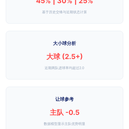
45% | 30% | 25%
基于历史交锋与近期状态计算
大小球分析
大球 (2.5+)
近期两队进球率均超过2.0
让球参考
主队 -0.5
数据模型显示主队优势明显