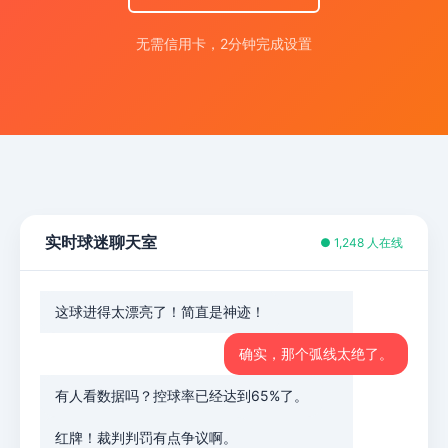
无需信用卡，2分钟完成设置
实时球迷聊天室
● 1,248 人在线
这球进得太漂亮了！简直是神迹！
确实，那个弧线太绝了。
有人看数据吗？控球率已经达到65%了。
红牌！裁判判罚有点争议啊。