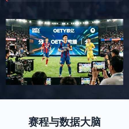
赛程与数据大脑