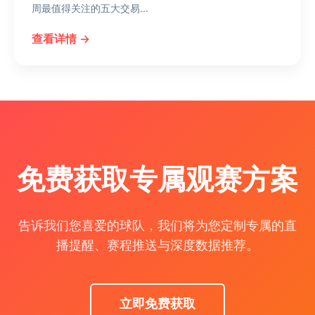
周最值得关注的五大交易...
查看详情 →
免费获取专属观赛方案
告诉我们您喜爱的球队，我们将为您定制专属的直
播提醒、赛程推送与深度数据推荐。
立即免费获取