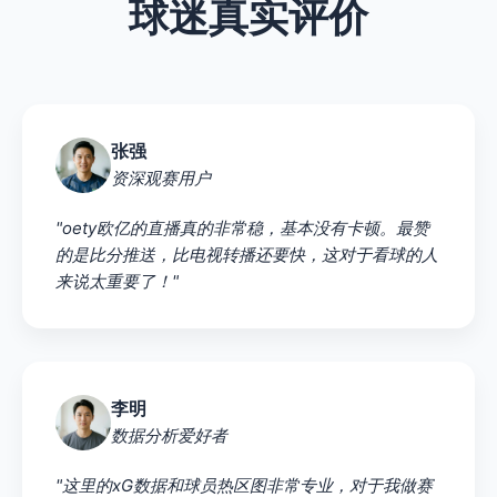
球迷真实评价
张强
资深观赛用户
"oety欧亿的直播真的非常稳，基本没有卡顿。最赞
的是比分推送，比电视转播还要快，这对于看球的人
来说太重要了！"
李明
数据分析爱好者
"这里的xG数据和球员热区图非常专业，对于我做赛