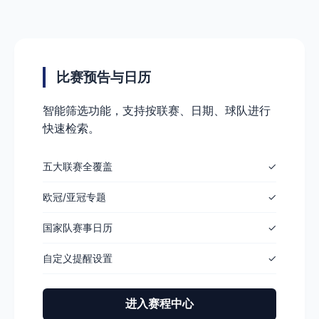
比赛预告与日历
智能筛选功能，支持按联赛、日期、球队进行
快速检索。
五大联赛全覆盖
✓
欧冠/亚冠专题
✓
国家队赛事日历
✓
自定义提醒设置
✓
进入赛程中心