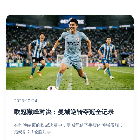
2023-10-24
欧冠巅峰对决：曼城逆转夺冠全记录
在昨晚结束的欧冠决赛中，曼城凭借下半场的顽强表现，
最终以2-1险胜对手...