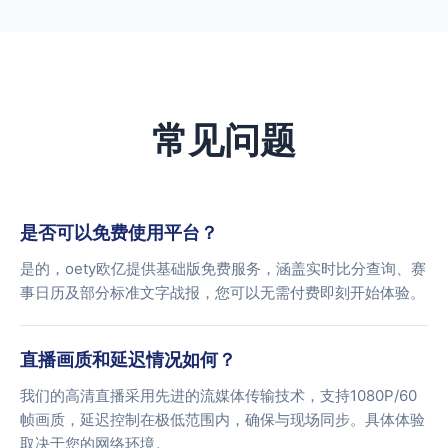
常见问题
是否可以免费使用平台？
是的，oety欧亿提供基础版免费服务，涵盖实时比分查询、赛
事日历及部分标准文字战报，您可以无需付费即刻开始体验。
直播画质和延迟情况如何？
我们的高清直播采用先进的流媒体传输技术，支持1080P/60
帧画质，延迟控制在极低范围内，确保与现场同步。具体体验
取决于您的网络环境。