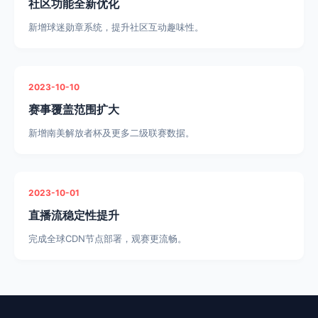
社区功能全新优化
新增球迷勋章系统，提升社区互动趣味性。
2023-10-10
赛事覆盖范围扩大
新增南美解放者杯及更多二级联赛数据。
2023-10-01
直播流稳定性提升
完成全球CDN节点部署，观赛更流畅。