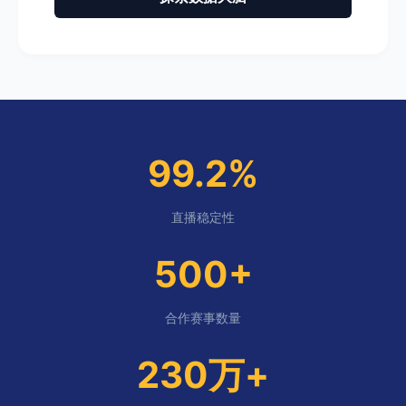
99.2%
直播稳定性
500+
合作赛事数量
230万+