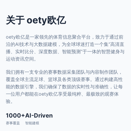
关于 oety欧亿
oety欧亿是一家领先的体育信息聚合平台，致力于通过前
沿的AI技术与大数据建模，为全球球迷打造一个集“高清直
播、实时比分、深度数据、智能预测”于一体的智慧健身与
运动资讯空间。
我们拥有一支专业的赛事数据采集团队与内容制作团队，
覆盖全球主流足球、篮球及各类顶级赛事。通过构建高性
能的数据引擎，我们确保了数据的实时性与准确性，让每
一位用户都能在oety欧亿享受最纯粹、最极致的观赛体
验。
1000+
AI-Driven
赛事覆盖
智能建模