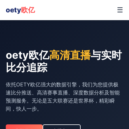
oety
欧亿
☰
oety欧亿
高清直播
与实时
比分追踪
依托OETY欧亿强大的数据引擎，我们为您提供极
速比分推送、高清赛事直播、深度数据分析及智能
预测服务。无论是五大联赛还是世界杯，精彩瞬
间，快人一步。