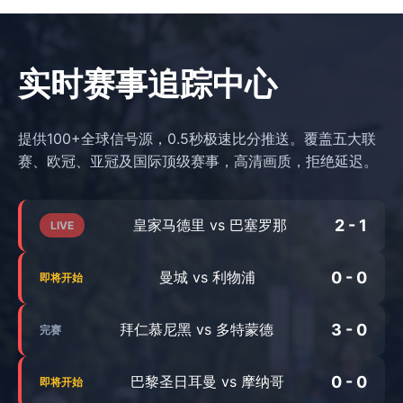
实时赛事追踪中心
提供100+全球信号源，0.5秒极速比分推送。覆盖五大联
赛、欧冠、亚冠及国际顶级赛事，高清画质，拒绝延迟。
2 - 1
皇家马德里 vs 巴塞罗那
LIVE
0 - 0
曼城 vs 利物浦
即将开始
3 - 0
拜仁慕尼黑 vs 多特蒙德
完赛
0 - 0
巴黎圣日耳曼 vs 摩纳哥
即将开始