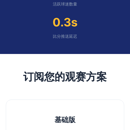
活跃球迷数量
0.3s
比分推送延迟
订阅您的观赛方案
基础版